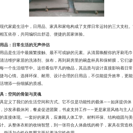
现代家庭生活中，日用品、家具和家电构成了支撑日常运转的三大支柱。
相互依存，共同编织出舒适、便捷的居家体验。
用品：日常生活的无声伴侣
用品是生活中最频繁接触、最不可或缺的元素。从清晨唤醒你的牙刷毛巾
清洁维护家居的洗涤剂、抹布，再到厨房里的碗盘杯具和保鲜膜，它们渗
每一个生活细节中。这些看似平凡的物品，其品质与设计直接影响着日常
捷与心情。选择环保、耐用、设计合理的日用品，不仅能提升效率，更能
活增添一份细腻的质感。
具：空间的骨架与灵魂
具定义了我们的生活空间和方式。它不仅是功能性的载体——如床提供休
，沙发承载休闲，餐桌促进团聚，书桌支持工作——更是家居风格与主人
的直接体现。一套好的家具，应兼顾人体工学、材料环保、结构稳固与美
计。从整体衣柜的收纳智慧，到一张符合人体曲线的椅子，家具在营造秩
、舒适与个性化氛围方面起着决定性作用。