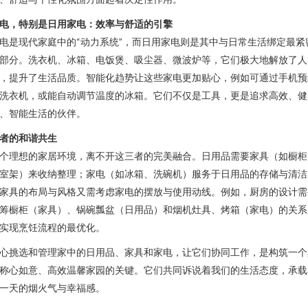
电，特别是日用家电：效率与舒适的引擎
电是现代家庭中的“动力系统”，而日用家电则是其中与日常生活绑定最紧
部分。洗衣机、冰箱、电饭煲、吸尘器、微波炉等，它们极大地解放了人
，提升了生活品质。智能化趋势让这些家电更加贴心，例如可通过手机预
洗衣机，或能自动调节温度的冰箱。它们不仅是工具，更是追求高效、健
、智能生活的伙伴。
者的和谐共生
个理想的家居环境，离不开这三者的完美融合。日用品需要家具（如橱柜
室架）来收纳整理；家电（如冰箱、洗碗机）服务于日用品的存储与清洁
家具的布局与风格又需考虑家电的摆放与使用动线。例如，厨房的设计需
筹橱柜（家具）、锅碗瓢盆（日用品）和烟机灶具、烤箱（家电）的关系
实现烹饪流程的最优化。
心挑选和管理家中的日用品、家具和家电，让它们协同工作，是构筑一个
称心如意、高效温馨家园的关键。它们共同诉说着我们的生活态度，承载
一天的烟火气与幸福感。